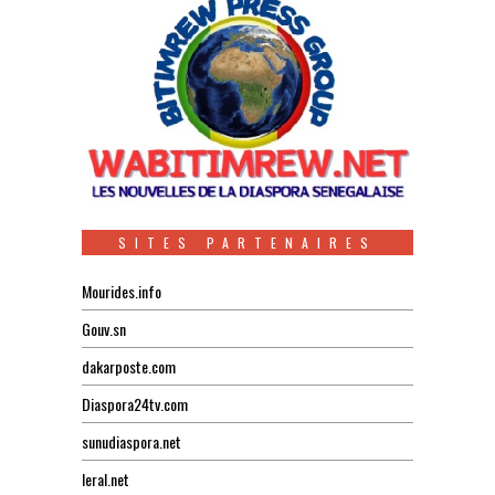
SITES PARTENAIRES
Mourides.info
Gouv.sn
dakarposte.com
Diaspora24tv.com
sunudiaspora.net
leral.net