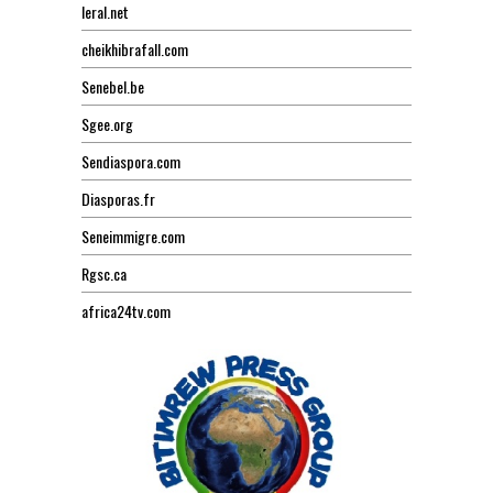
leral.net
cheikhibrafall.com
Senebel.be
Sgee.org
Sendiaspora.com
Diasporas.fr
Seneimmigre.com
Rgsc.ca
africa24tv.com