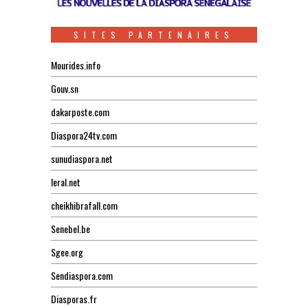
SITES PARTENAIRES
Mourides.info
Gouv.sn
dakarposte.com
Diaspora24tv.com
sunudiaspora.net
leral.net
cheikhibrafall.com
Senebel.be
Sgee.org
Sendiaspora.com
Diasporas.fr