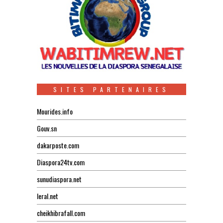
SITES PARTENAIRES
Mourides.info
Gouv.sn
dakarposte.com
Diaspora24tv.com
sunudiaspora.net
leral.net
cheikhibrafall.com