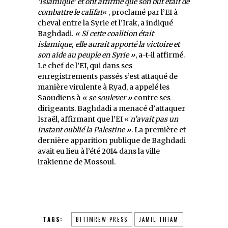
‘islamique’ et ont affirmé que son but était de
combattre le califat
« , proclamé par l’EI à
cheval entre la Syrie et l’Irak, a indiqué
Baghdadi.
« Si cette coalition était
islamique, elle aurait apporté la victoire et
son aide au peuple en Syrie »
, a-t-il affirmé.
Le chef de l’EI, qui dans ses
enregistrements passés s’est attaqué de
manière virulente à Ryad, a appelé les
Saoudiens à
« se soulever »
contre ses
dirigeants. Baghdadi a menacé d’attaquer
Israël, affirmant que l’EI «
n’avait pas un
instant oublié la Palestine »
. La première et
dernière apparition publique de Baghdadi
avait eu lieu à l’été 2014 dans la ville
irakienne de Mossoul.
TAGS:
BITIMREW PRESS
JAMIL THIAM