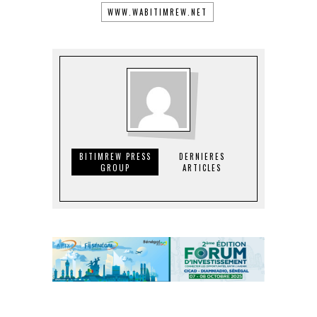
WWW.WABITIMREW.NET
BITIMREW PRESS
DERNIERES
GROUP
ARTICLES