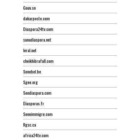
Gouv.sn
dakarposte.com
Diaspora24tv.com
sunudiaspora.net
leral.net
cheikhibrafall.com
Senebel.be
Sgee.org
Sendiaspora.com
Diasporas.fr
Seneimmigre.com
Rgsc.ca
africa24tv.com