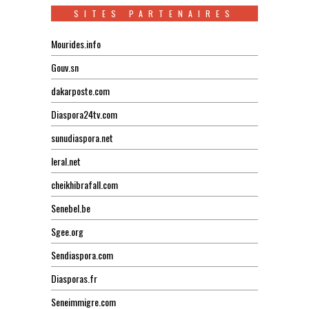
SITES PARTENAIRES
Mourides.info
Gouv.sn
dakarposte.com
Diaspora24tv.com
sunudiaspora.net
leral.net
cheikhibrafall.com
Senebel.be
Sgee.org
Sendiaspora.com
Diasporas.fr
Seneimmigre.com