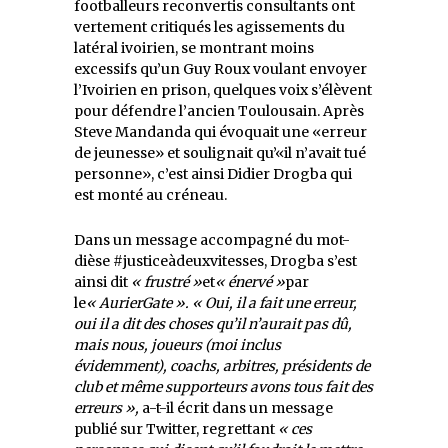
footballeurs reconvertis consultants ont
vertement critiqués les agissements du
latéral ivoirien, se montrant moins
excessifs qu’un Guy Roux voulant envoyer
l’Ivoirien en prison, quelques voix s’élèvent
pour défendre l’ancien Toulousain. Après
Steve Mandanda qui évoquait une «erreur
de jeunesse» et soulignait qu’«il n’avait tué
personne», c’est ainsi Didier Drogba qui
est monté au créneau.
Dans un message accompagné du mot-
dièse #justiceàdeuxvitesses, Drogba s’est
ainsi dit
«
frustré »
et
« énervé »
par
le
« AurierGate ». « Oui, il a fait une erreur,
oui il a dit des choses qu’il n’aurait pas dû,
mais nous, joueurs (moi inclus
évidemment), coachs, arbitres, présidents de
club et même supporteurs avons tous fait des
erreurs »,
a-t-il écrit dans un message
publié sur Twitter, regrettant
« ces