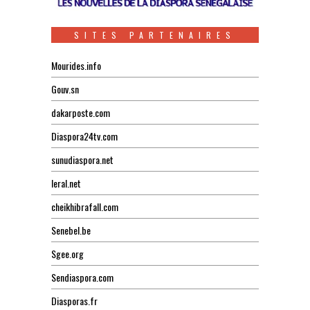
SITES PARTENAIRES
Mourides.info
Gouv.sn
dakarposte.com
Diaspora24tv.com
sunudiaspora.net
leral.net
cheikhibrafall.com
Senebel.be
Sgee.org
Sendiaspora.com
Diasporas.fr