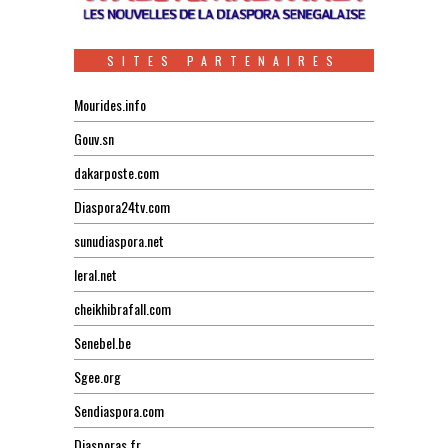
SITES PARTENAIRES
Mourides.info
Gouv.sn
dakarposte.com
Diaspora24tv.com
sunudiaspora.net
leral.net
cheikhibrafall.com
Senebel.be
Sgee.org
Sendiaspora.com
Diasporas.fr