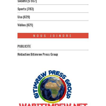
Société
(5 557)
Sports
(783)
Usa
(629)
Vidéos
(621)
NOUS JOINDRE
PUBLICITE
Rédaction Bitimrew Press Group