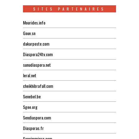
SITES PARTENAIRES
Mourides.info
Gouv.sn
dakarposte.com
Diaspora24tv.com
sunudiaspora.net
leral.net
cheikhibrafall.com
Senebel.be
Sgee.org
Sendiaspora.com
Diasporas.fr
Seneimmigre.com