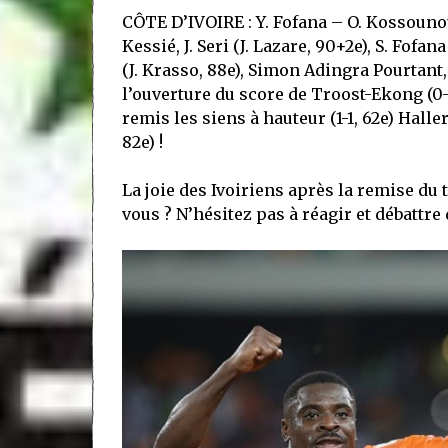
CÔTE D’IVOIRE : Y. Fofana – O. Kossounou,
Kessié, J. Seri (J. Lazare, 90+2e), S. Fofan
(J. Krasso, 88e), Simon Adingra Pourtant,
l’ouverture du score de Troost-Ekong (0-1
remis les siens à hauteur (1-1, 62e) Haller
82e) !
La joie des Ivoiriens après la remise du 
vous ? N’hésitez pas à réagir et débattr