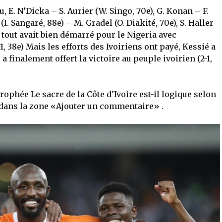
 E. N’Dicka – S. Aurier (W. Singo, 70e), G. Konan – F.
a (I. Sangaré, 88e) – M. Gradel (O. Diakité, 70e), S. Haller
 tout avait bien démarré pour le Nigeria avec
, 38e) Mais les efforts des Ivoiriens ont payé, Kessié a
 a finalement offert la victoire au peuple ivoirien (2-1,
trophée Le sacre de la Côte d’Ivoire est-il logique selon
e dans la zone «Ajouter un commentaire» .