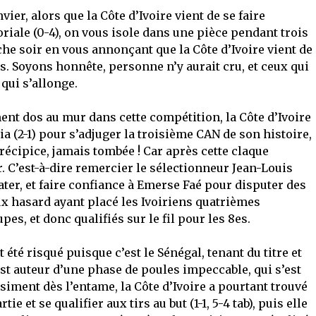
ier, alors que la Côte d’Ivoire vient de se faire
riale (0-4), on vous isole dans une pièce pendant trois
he soir en vous annonçant que la Côte d’Ivoire vient de
. Soyons honnête, personne n’y aurait cru, et ceux qui
 qui s’allonge.
ment dos au mur dans cette compétition, la Côte d’Ivoire
eria (2-1) pour s’adjuger la troisième CAN de son histoire,
récipice, jamais tombée ! Car après cette claque
er. C’est-à-dire remercier le sélectionneur Jean-Louis
ater, et faire confiance à Emerse Faé pour disputer des
ux hasard ayant placé les Ivoiriens quatrièmes
es, et donc qualifiés sur le fil pour les 8es.
 été risqué puisque c’est le Sénégal, tenant du titre et
est auteur d’une phase de poules impeccable, qui s’est
iment dès l’entame, la Côte d’Ivoire a pourtant trouvé
e et se qualifier aux tirs au but (1-1, 5-4 tab), puis elle