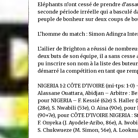
Eléphants n’ont cessé de prendre d’assa
seconde période irréelle qui a basculé dan
peuple de bonheur sur deux coups de bou
L’homme du match : Simon Adingra Inten
L’ailier de Brighton a réussi de nombreu
deux buts de son équipe, il a sans cesse 
pu inscrire son nom à la liste des buteur
démarré la compétition en tant que rem
NIGERIA 1-2 CÔTE D’IVOIRE (mi-tps: 1-0) –
Alassane Ouattara, Abidjan – Arbitre : B
pour NIGERIA – F. Kessié (62e) S. Haller 
(28e), S. Nwabili (53e), O. Aina (90e), pour
(90+7e), pour CÔTE D’IVOIRE NIGERIA : St
F. Onyeka (J. Ayodele-Aribo, 86e), A. Iwobi
S. Chukwueze (M. Simon, 56e), A. Lookma