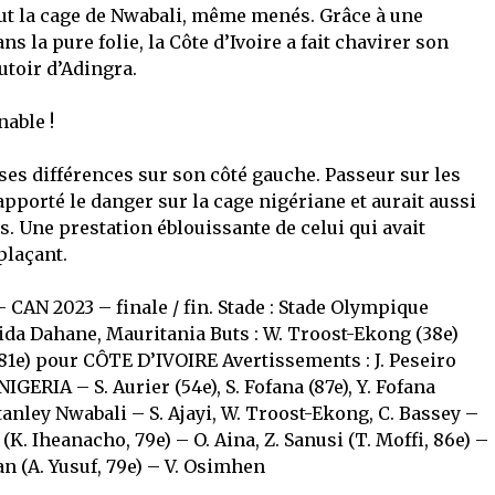
ut la cage de Nwabali, même menés. Grâce à une
s la pure folie, la Côte d’Ivoire a fait chavirer son
toir d’Adingra.
able !
ses différences sur son côté gauche. Passeur sur les
apporté le danger sur la cage nigériane et aurait aussi
s. Une prestation éblouissante de celui qui avait
plaçant.
 CAN 2023 – finale / fin. Stade : Stade Olympique
eida Dahane, Mauritania Buts : W. Troost-Ekong (38e)
(81e) pour CÔTE D’IVOIRE Avertissements : J. Peseiro
 NIGERIA – S. Aurier (54e), S. Fofana (87e), Y. Fofana
anley Nwabali – S. Ajayi, W. Troost-Ekong, C. Bassey –
 (K. Iheanacho, 79e) – O. Aina, Z. Sanusi (T. Moffi, 86e) –
n (A. Yusuf, 79e) – V. Osimhen