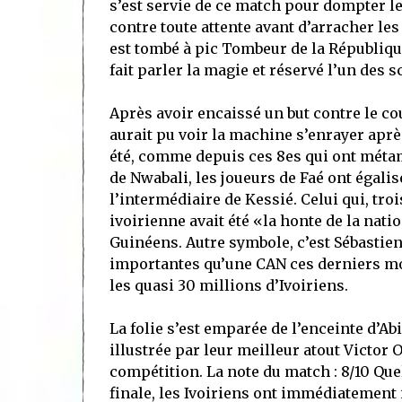
s’est servie de ce match pour dompter le 
contre toute attente avant d’arracher les
est tombé à pic Tombeur de la Républiqu
fait parler la magie et réservé l’un des s
Après avoir encaissé un but contre le co
aurait pu voir la machine s’enrayer après
été, comme depuis ces 8es qui ont métam
de Nwabali, les joueurs de Faé ont égal
l’intermédiaire de Kessié. Celui qui, tro
ivoirienne avait été «la honte de la nati
Guinéens. Autre symbole, c’est Sébastien
importantes qu’une CAN ces derniers moi
les quasi 30 millions d’Ivoiriens.
La folie s’est emparée de l’enceinte d’Ab
illustrée par leur meilleur atout Victor
compétition. La note du match : 8/10 Quel
finale, les Ivoiriens ont immédiatement