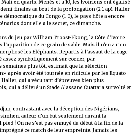
Mali en quarts. Menés et à 10, les Ivoiriens ont égalisé
 demi-finales au bout de la prolongation (2-1 ap). Haller
e démocratique du Congo (1-0), le pays hôte a encore
cénarios dont elle a le secret, ce dimanche.
urs du jeu par William Troost-Ekong, la Côte d’Ivoire
 l’apparition de ce grain de sable. Mais il n’en a rien
orphosé les Eléphants. Repartis à l’assaut de la cage
isé assez symboliquement sur corner, par
is semaines plus tôt, estimait que la sélection
on» après avoir été tournée en ridicule par les Equato-
 Haller, qui a vécu tant d’épreuves bien plus
s, qui a délivré un Stade Alassane Ouattara survolté et
idjan, contrastant avec la déception des Nigérians,
 Osimhen, auteur d’un but seulement durant la
 pied ! On ne s’est pas ennuyé du début à la fin de la
 imprégné ce match de leur empreinte. Jamais les