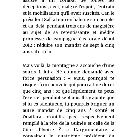
assisté à un combat de toutes les
déceptions ; ceci, malgré l’espoir, l’entrain
et la mobilisation qu’il avait suscités. Car, le
président Sall a tenu en haleine son peuple,
et au-delà, pendant trois ans de magistère
au sujet de sa retentissante et inédite
promesse de campagne électorale début
2012 : réduire son mandat de sept à cinq
ans s’il est élu.
Mais voilà, la montagne a accouché d’une
souris. Il lui a été comme demandé avec
force persuasion : « Mais, pourquoi te
risquer à un pouvoir qui pourrait ne durer
que cinq ans ; or que légalement, tu peux
l’exercer pendant sept ans. Il s’y ajoute que
si tu es talentueux, tu pourrais briguer un
autre mandat de cinq ans ? Konté et
Ouattara n’ont-ils pas respectivement
rempilé à la tête de la Guinée et celle de la
Côte d’Ivoire ? » L’argumentaire a
convaincu le quatrième président du