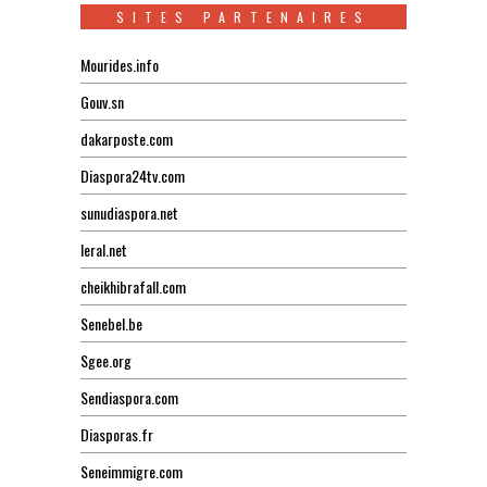
SITES PARTENAIRES
Mourides.info
Gouv.sn
dakarposte.com
Diaspora24tv.com
sunudiaspora.net
leral.net
cheikhibrafall.com
Senebel.be
Sgee.org
Sendiaspora.com
Diasporas.fr
Seneimmigre.com