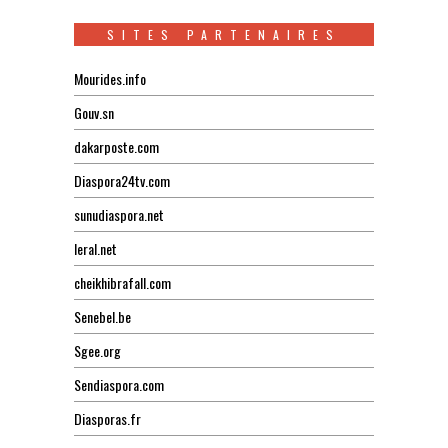
SITES PARTENAIRES
Mourides.info
Gouv.sn
dakarposte.com
Diaspora24tv.com
sunudiaspora.net
leral.net
cheikhibrafall.com
Senebel.be
Sgee.org
Sendiaspora.com
Diasporas.fr