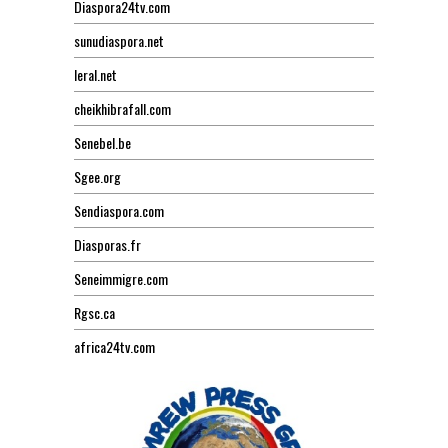
Diaspora24tv.com
sunudiaspora.net
leral.net
cheikhibrafall.com
Senebel.be
Sgee.org
Sendiaspora.com
Diasporas.fr
Seneimmigre.com
Rgsc.ca
africa24tv.com