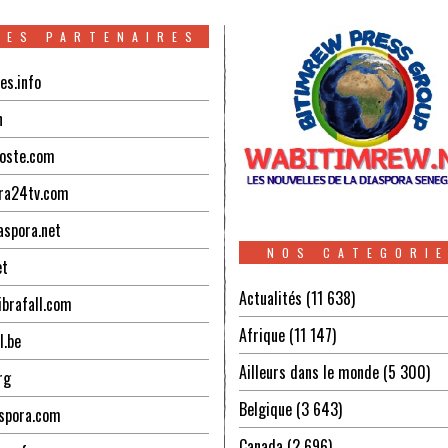
TES PARTENAIRES
es.info
n
oste.com
ra24tv.com
aspora.net
NOS CATEGORI
et
Actualités
(11 638)
ibrafall.com
Afrique
(11 147)
l.be
Ailleurs dans le monde
(5 300)
rg
Belgique
(3 643)
spora.com
Canada
(2 696)