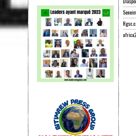
Diaspo
Senei
Rgsc.c
africa