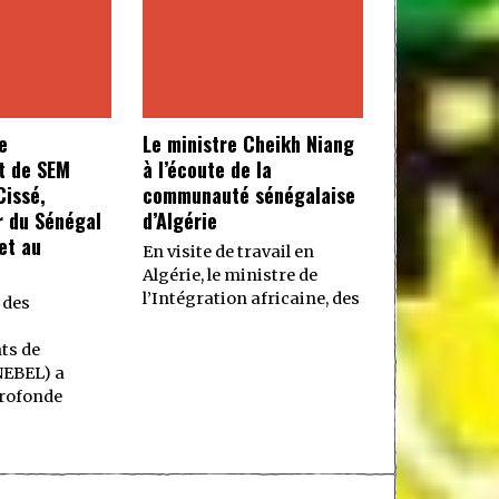
e
Le ministre Cheikh Niang
t de SEM
à l’écoute de la
issé,
communauté sénégalaise
 du Sénégal
d’Algérie
et au
En visite de travail en
Algérie, le ministre de
l’Intégration africaine, des
 des
ts de
NEBEL) a
rofonde