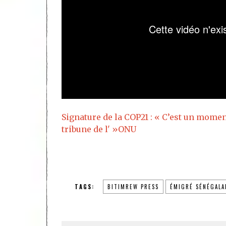
Signature de la COP21 : « C’est un momen
tribune de l' »ONU
TAGS:
BITIMREW PRESS
ÉMIGRÉ SÉNÉGALA