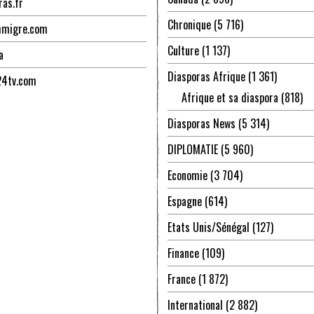
ras.fr
Chronique
(5 716)
mmigre.com
Culture
(1 137)
a
Diasporas Afrique
(1 361)
24tv.com
Afrique et sa diaspora
(818)
Diasporas News
(5 314)
DIPLOMATIE
(5 960)
Economie
(3 704)
Espagne
(614)
Etats Unis/Sénégal
(127)
Finance
(109)
France
(1 872)
International
(2 882)