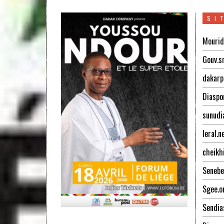
SI
Mourid
Gouv.s
dakarp
Diaspo
sunudi
leral.n
cheikh
Senebe
Sgee.o
Sendia