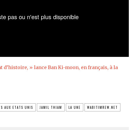
t d’histoire, » lance Ban Ki-moon, en français, à la
IS AUX ETATS UNIS
JAMIL THIAM
LA UNE
WABITIMREW.NET