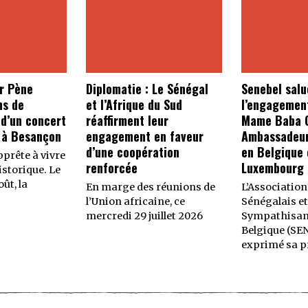
r Pène
Diplomatie : Le Sénégal
Senebel salu
ns de
et l’Afrique du Sud
l’engagemen
 d’un concert
réaffirment leur
Mame Baba C
 à Besançon
engagement en faveur
Ambassadeur
d’une coopération
en Belgique 
prête à vivre
renforcée
Luxembourg
storique. Le
ût, la
En marge des réunions de
L’Association
l’Union africaine, ce
Sénégalais et
mercredi 29 juillet 2026
Sympathisan
Belgique (SE
exprimé sa p