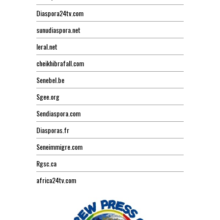
Diaspora24tv.com
sunudiaspora.net
leral.net
cheikhibrafall.com
Senebel.be
Sgee.org
Sendiaspora.com
Diasporas.fr
Seneimmigre.com
Rgsc.ca
africa24tv.com