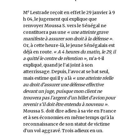
e
M
Lestrade reçoit en effet le 29 janvier à 9
h 04, le jugement qui explique que
renvoyer Moussa S. vers le Sénégal ne
constituera pas une
« une atteinte grave
manifeste à assurer son droit à la défense »
.
Or, à cette heure-là, le jeune Sénégalais est
déjà en route.
« A 4 heures du matin, le 29, il
a quitté le centre de rétention »,
m’a-t-il
expliqué, quand je l’ai joint à son
atterrissage. Depuis, l’avocat se bat seul,
mais estime qui il y a là
« une atteinte réelle
au droit d’assurer une défense effective
devant un juge, puisque mon client ne
trouvera pas l’argent d’un billet d’avion pour
revenir s’il doit être entendu à nouveau »
.
Moussa S. doit dire adieu à sa vie en France
et à ses économies en même temps qu’à la
reconnaissance de son statut de victime
d’un vol aggravé. Trois adieux en un.