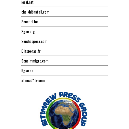
leral.net
cheikhibrafall.com
Senebel.be
Sgee.org
Sendiaspora.com
Diasporas.fr
Seneimmigre.com
Rgsc.ca
africa24tv.com