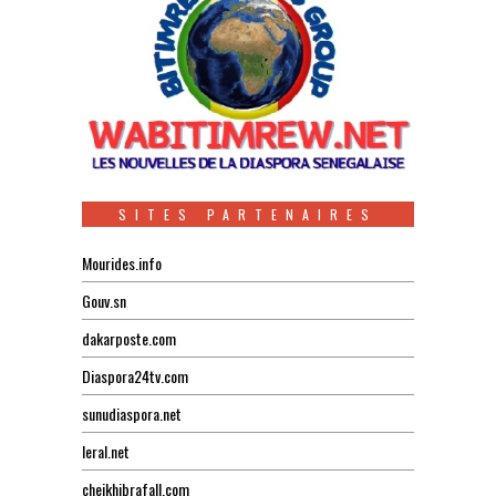
SITES PARTENAIRES
Mourides.info
Gouv.sn
dakarposte.com
Diaspora24tv.com
sunudiaspora.net
leral.net
cheikhibrafall.com