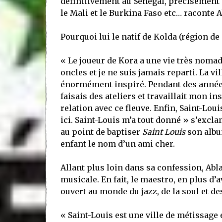
définitivement au Sénégal, précisément e
le Mali et le Burkina Faso etc… raconte 
Pourquoi lui le natif de Kolda (région de 
« Le joueur de Kora a une vie très nomade
oncles et je ne suis jamais reparti. La vi
énormément inspiré. Pendant des années,
faisais des ateliers et travaillait mon 
relation avec ce fleuve. Enfin, Saint-Lou
ici. Saint-Louis m’a tout donné » s’excl
au point de baptiser
Saint Louis
son albu
enfant le nom d’un ami cher.
Allant plus loin dans sa confession, Abla
musicale. En fait, le maestro, en plus d’
ouvert au monde du jazz, de la soul et d
« Saint-Louis est une ville de métissage 