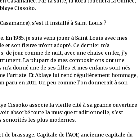
n Casamance. Par la suite, la kora touchera la Guinée,
Ablaye Cissoko.
Casamance), s’est-il installé à Saint-Louis ?
. En 1985, je suis venu jouer à Saint-Louis avec mes
lle et son fleuve m’ont adopté. Ce dernier m’a
 de jour comme de nuit, avec une chaise en fer, j’y
instrument. La plupart de mes compositions ont une
is m’a donné une de ses filles et mes enfants sont nés
ame l’artiste. Et Ablaye lui rend régulièrement hommage,
m paru en 2011. Un peu comme l’on donnerait à son
ye Cissoko associe la vieille cité à sa grande ouverture
avoir absorbé toute la musique traditionnelle, s’est
es sonorités les plus modernes.
et de brassage. Capitale de l’AOF, ancienne capitale du