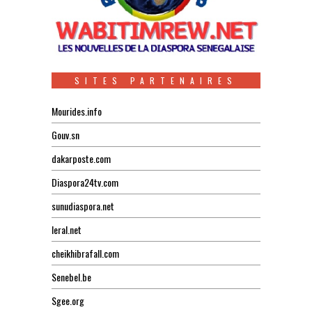
SITES PARTENAIRES
Mourides.info
Gouv.sn
dakarposte.com
Diaspora24tv.com
sunudiaspora.net
leral.net
cheikhibrafall.com
Senebel.be
Sgee.org