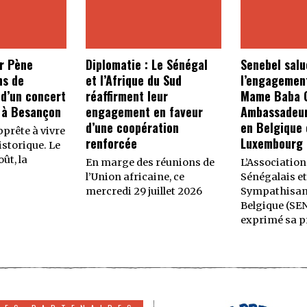
r Pène
Diplomatie : Le Sénégal
Senebel salu
ns de
et l’Afrique du Sud
l’engagemen
 d’un concert
réaffirment leur
Mame Baba C
 à Besançon
engagement en faveur
Ambassadeur
d’une coopération
en Belgique 
prête à vivre
renforcée
Luxembourg
storique. Le
ût, la
En marge des réunions de
L’Association
l’Union africaine, ce
Sénégalais et
mercredi 29 juillet 2026
Sympathisan
Belgique (SE
exprimé sa p