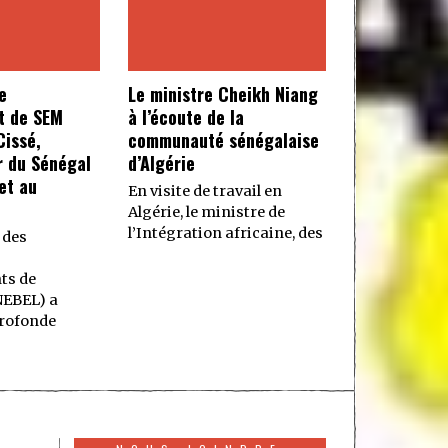
e
Le ministre Cheikh Niang
t de SEM
à l’écoute de la
issé,
communauté sénégalaise
 du Sénégal
d’Algérie
et au
En visite de travail en
Algérie, le ministre de
l’Intégration africaine, des
 des
ts de
NEBEL) a
rofonde