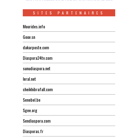
SITES PARTENAIRES
Mourides.info
Gouv.sn
dakarposte.com
Diaspora24tv.com
sunudiaspora.net
leral.net
cheikhibrafall.com
Senebel.be
Sgee.org
Sendiaspora.com
Diasporas.fr