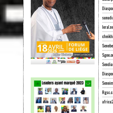
Diaspo
sunudi
leral.n
cheikh
Senebe
Sgee.o
Sendia
Diaspo
Senei
Rgsc.c
africa