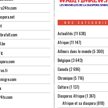
ra24tv.com
aspora.net
NOS CATEGORI
et
Actualités
(11 638)
ibrafall.com
Afrique
(11 147)
l.be
Ailleurs dans le monde
(5 300)
rg
Belgique
(3 643)
spora.com
Canada
(2 696)
ras.fr
Chronique
(5 716)
mmigre.com
Culture
(1 137)
a
Diasporas Afrique
(1 361)
24tv.com
Afrique et sa diaspora
(818)