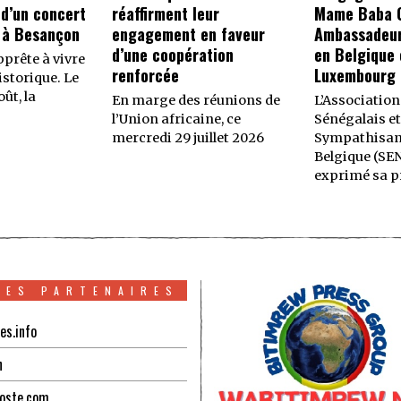
 d’un concert
réaffirment leur
Mame Baba C
 à Besançon
engagement en faveur
Ambassadeur
d’une coopération
en Belgique 
prête à vivre
renforcée
Luxembourg
storique. Le
ût, la
En marge des réunions de
L’Association
l’Union africaine, ce
Sénégalais et
mercredi 29 juillet 2026
Sympathisan
Belgique (SE
exprimé sa p
TES PARTENAIRES
es.info
n
oste.com