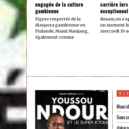
engagée de la culture
carrière lors
gambienne
exceptionnel
Figure respectée de la
Besançon s’ap
diaspora gambienne en
un moment hi
Finlande, Mami Manjang,
mercredi 19 ao
également connue
SI
Mourid
Gouv.s
dakarp