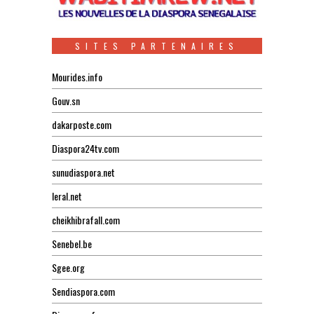
SITES PARTENAIRES
Mourides.info
Gouv.sn
dakarposte.com
Diaspora24tv.com
sunudiaspora.net
leral.net
cheikhibrafall.com
Senebel.be
Sgee.org
Sendiaspora.com