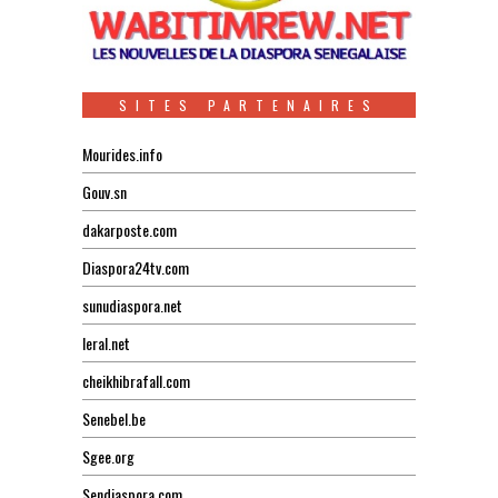
SITES PARTENAIRES
Mourides.info
Gouv.sn
dakarposte.com
Diaspora24tv.com
sunudiaspora.net
leral.net
cheikhibrafall.com
Senebel.be
Sgee.org
Sendiaspora.com