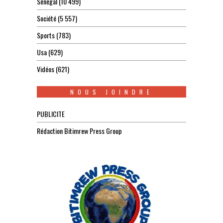
Sénégal
(10 499)
Société
(5 557)
Sports
(783)
Usa
(629)
Vidéos
(621)
NOUS JOINDRE
PUBLICITE
Rédaction Bitimrew Press Group