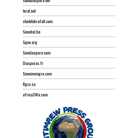
sunudiaspora.net
leral.net
cheikhibrafall.com
Senebel.be
Sgee.org
Sendiaspora.com
Diasporas.fr
Seneimmigre.com
Rgsc.ca
africa24tv.com