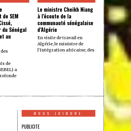
e
Le ministre Cheikh Niang
t de SEM
à l’écoute de la
issé,
communauté sénégalaise
 du Sénégal
d’Algérie
et au
En visite de travail en
Algérie, le ministre de
l’Intégration africaine, des
 des
ts de
NEBEL) a
rofonde
NOUS JOINDRE
PUBLICITE