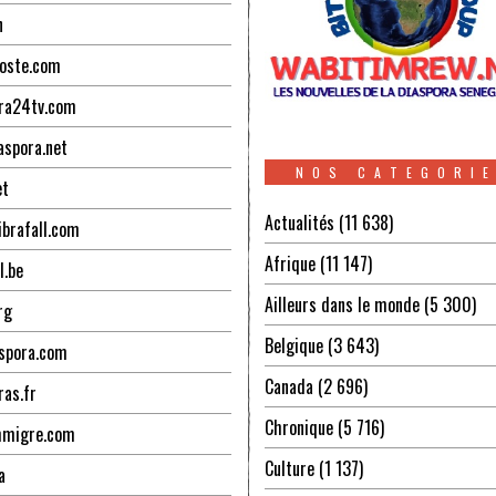
n
oste.com
ra24tv.com
aspora.net
NOS CATEGORI
et
Actualités
(11 638)
ibrafall.com
Afrique
(11 147)
l.be
Ailleurs dans le monde
(5 300)
rg
Belgique
(3 643)
spora.com
Canada
(2 696)
ras.fr
Chronique
(5 716)
mmigre.com
Culture
(1 137)
a