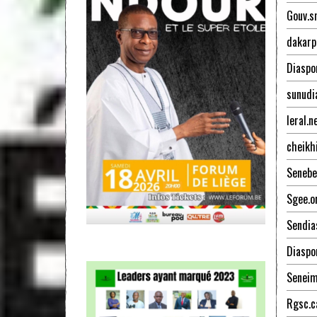
Gouv.s
dakarp
Diaspo
sunudi
leral.n
cheikh
Senebe
Sgee.o
Sendia
Diaspo
Senei
Rgsc.c