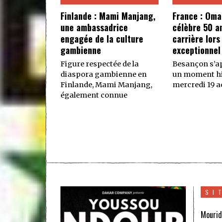
Finlande : Mami Manjang,
France : Oma
une ambassadrice
célèbre 50 a
engagée de la culture
carrière lors
gambienne
exceptionnel
Figure respectée de la
Besançon s’ap
diaspora gambienne en
un moment hi
Finlande, Mami Manjang,
mercredi 19 ao
également connue
SI
Mourid