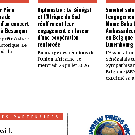
r Pène
Diplomatie : Le Sénégal
Senebel salu
ns de
et l’Afrique du Sud
l’engagemen
 d’un concert
réaffirment leur
Mame Baba C
 à Besançon
engagement en faveur
Ambassadeur
d’une coopération
en Belgique 
prête à vivre
renforcée
Luxembourg
storique. Le
ût, la
En marge des réunions de
L’Association
l’Union africaine, ce
Sénégalais et
mercredi 29 juillet 2026
Sympathisan
Belgique (SE
exprimé sa p
TES PARTENAIRES
es.info