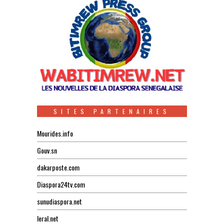
SITES PARTENAIRES
Mourides.info
Gouv.sn
dakarposte.com
Diaspora24tv.com
sunudiaspora.net
leral.net