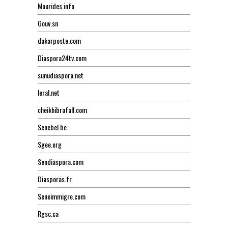
Mourides.info
Gouv.sn
dakarposte.com
Diaspora24tv.com
sunudiaspora.net
leral.net
cheikhibrafall.com
Senebel.be
Sgee.org
Sendiaspora.com
Diasporas.fr
Seneimmigre.com
Rgsc.ca