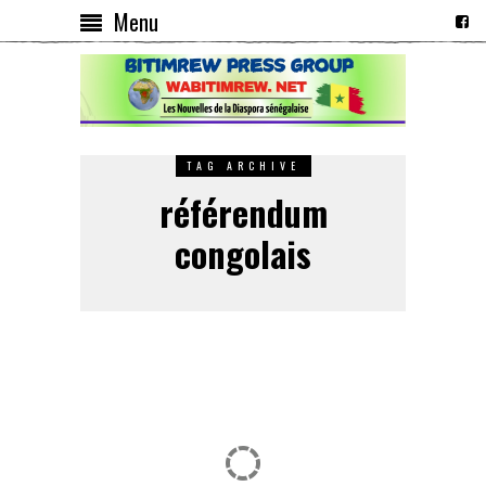
Menu
TAG ARCHIVE
référendum
congolais
François Hollande soutient le
« droit » d’organiser un
référendum au Congo-