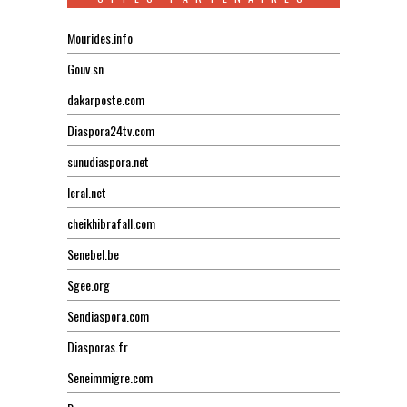
Mourides.info
Gouv.sn
dakarposte.com
Diaspora24tv.com
sunudiaspora.net
leral.net
cheikhibrafall.com
Senebel.be
Sgee.org
Sendiaspora.com
Diasporas.fr
Seneimmigre.com