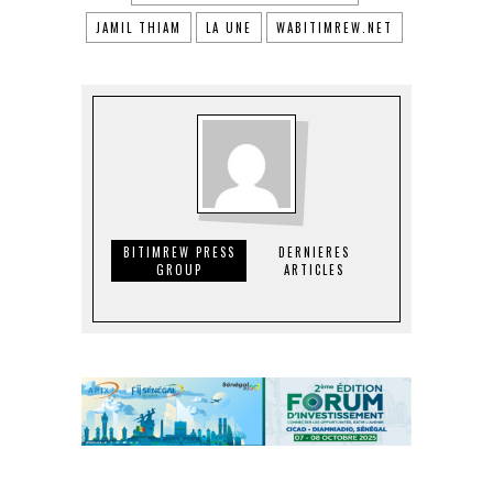
JAMIL THIAM
LA UNE
WABITIMREW.NET
BITIMREW PRESS
DERNIERES
GROUP
ARTICLES