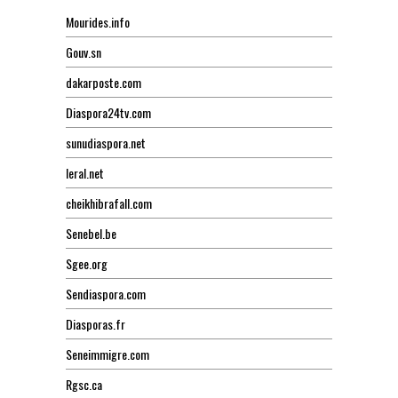
Mourides.info
Gouv.sn
dakarposte.com
Diaspora24tv.com
sunudiaspora.net
leral.net
cheikhibrafall.com
Senebel.be
Sgee.org
Sendiaspora.com
Diasporas.fr
Seneimmigre.com
Rgsc.ca