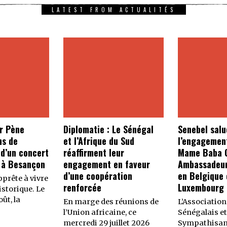
LATEST FROM ACTUALITÉS
r Pène
Diplomatie : Le Sénégal
Senebel salu
ns de
et l’Afrique du Sud
l’engagemen
 d’un concert
réaffirment leur
Mame Baba C
 à Besançon
engagement en faveur
Ambassadeur
d’une coopération
en Belgique 
prête à vivre
renforcée
Luxembourg
storique. Le
ût, la
En marge des réunions de
L’Association
l’Union africaine, ce
Sénégalais et
mercredi 29 juillet 2026
Sympathisan