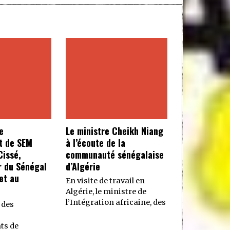
e
Le ministre Cheikh Niang
t de SEM
à l’écoute de la
issé,
communauté sénégalaise
 du Sénégal
d’Algérie
et au
En visite de travail en
Algérie, le ministre de
l’Intégration africaine, des
 des
ts de