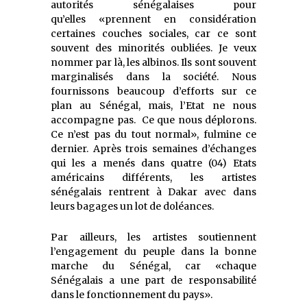
autori
tés sénégalaises pour
qu’elles
«
prennent en considération
certaines couches sociales, car ce sont
souvent des minorités oublié
e
s. Je veux
nommer par là, les albinos. Ils sont souvent
marginalisés dans la société. Nous
fournissons bea
ucoup d’efforts sur ce
plan
au Sénégal, mais
,
l’Etat
ne nous
accompagne pas. Ce que nous
déploro
ns.
Ce n’est pas du tout normal»
, fulmine ce
dernier
. Après trois semaines d’échanges
qui les a menés dans quatre
(04)
Etats
américains
différents
, les artistes
sénégalais rentrent à Dakar avec dans
le
urs bagages un lot de doléances
.
Par ailleurs, les artistes soutiennent
l’engagement du peuple dans la bonne
marche du Sénégal, c
ar
«chaque
Sénégalais
a
une part de responsabilité
dans le fonctionnement du pays».