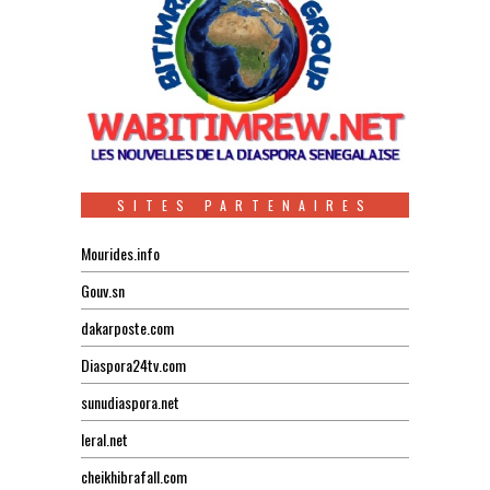
SITES PARTENAIRES
Mourides.info
Gouv.sn
dakarposte.com
Diaspora24tv.com
sunudiaspora.net
leral.net
cheikhibrafall.com