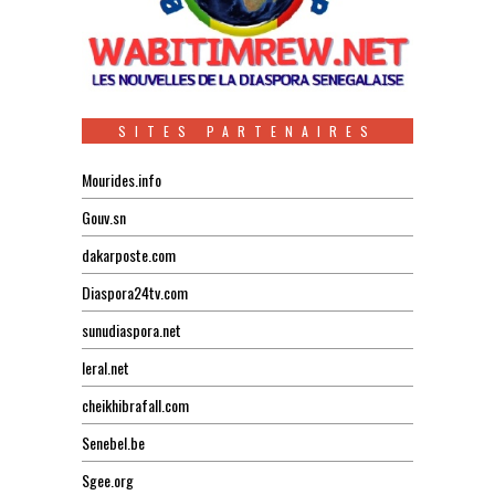
SITES PARTENAIRES
Mourides.info
Gouv.sn
dakarposte.com
Diaspora24tv.com
sunudiaspora.net
leral.net
cheikhibrafall.com
Senebel.be
Sgee.org