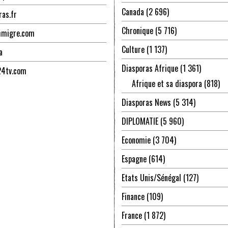
Canada
(2 696)
ras.fr
Chronique
(5 716)
mmigre.com
Culture
(1 137)
a
Diasporas Afrique
(1 361)
24tv.com
Afrique et sa diaspora
(818)
Diasporas News
(5 314)
DIPLOMATIE
(5 960)
Economie
(3 704)
Espagne
(614)
Etats Unis/Sénégal
(127)
Finance
(109)
France
(1 872)