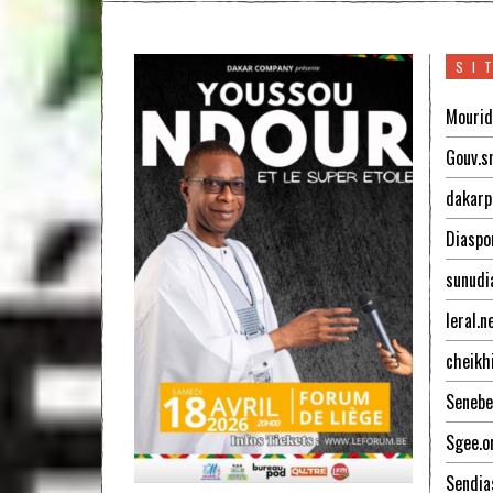
SI
Mourid
Gouv.s
dakarp
Diaspo
sunudi
leral.n
cheikh
Senebe
Sgee.o
Sendia