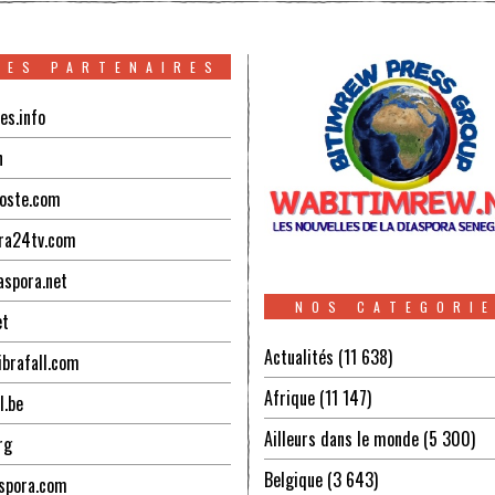
TES PARTENAIRES
es.info
n
oste.com
ra24tv.com
aspora.net
NOS CATEGORI
et
Actualités
(11 638)
ibrafall.com
Afrique
(11 147)
l.be
Ailleurs dans le monde
(5 300)
rg
Belgique
(3 643)
spora.com