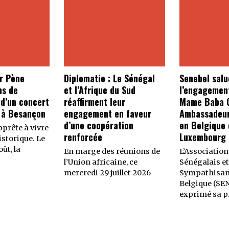
r Pène
Diplomatie : Le Sénégal
Senebel salu
ns de
et l’Afrique du Sud
l’engagemen
 d’un concert
réaffirment leur
Mame Baba C
 à Besançon
engagement en faveur
Ambassadeur
d’une coopération
en Belgique 
prête à vivre
renforcée
Luxembourg
storique. Le
ût, la
En marge des réunions de
L’Association
l’Union africaine, ce
Sénégalais et
mercredi 29 juillet 2026
Sympathisan
Belgique (SE
exprimé sa p