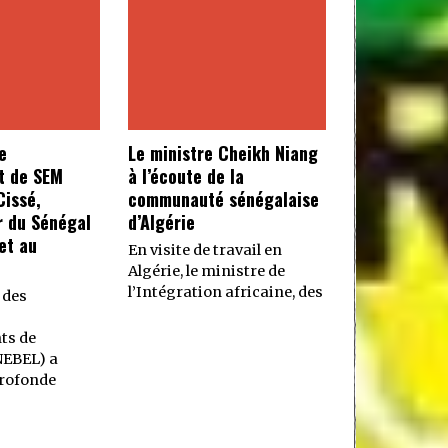
e
Le ministre Cheikh Niang
t de SEM
à l’écoute de la
issé,
communauté sénégalaise
 du Sénégal
d’Algérie
et au
En visite de travail en
Algérie, le ministre de
l’Intégration africaine, des
 des
ts de
NEBEL) a
rofonde