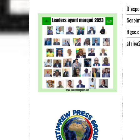
Diaspo
Senei
Rgsc.c
africa