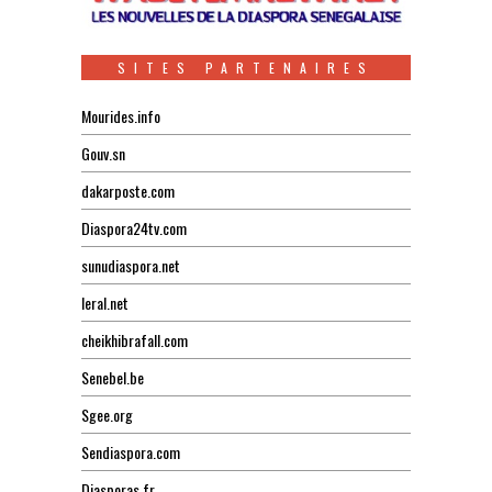
SITES PARTENAIRES
Mourides.info
Gouv.sn
dakarposte.com
Diaspora24tv.com
sunudiaspora.net
leral.net
cheikhibrafall.com
Senebel.be
Sgee.org
Sendiaspora.com
Diasporas.fr