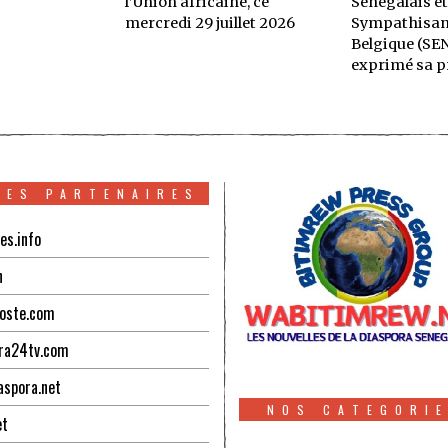
l’Union africaine, ce
Sénégalais et
mercredi 29 juillet 2026
Sympathisan
Belgique (SE
exprimé sa p
TES PARTENAIRES
es.info
n
oste.com
ra24tv.com
aspora.net
NOS CATEGORI
et