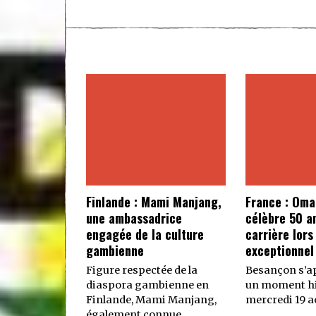
Finlande : Mami Manjang,
France : Oma
une ambassadrice
célèbre 50 a
engagée de la culture
carrière lors
gambienne
exceptionnel
Figure respectée de la
Besançon s’ap
diaspora gambienne en
un moment hi
Finlande, Mami Manjang,
mercredi 19 ao
également connue