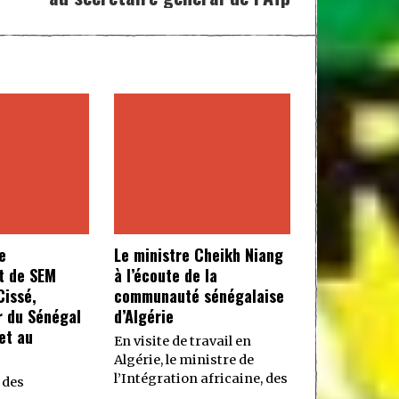
e
Le ministre Cheikh Niang
t de SEM
à l’écoute de la
issé,
communauté sénégalaise
 du Sénégal
d’Algérie
et au
En visite de travail en
Algérie, le ministre de
l’Intégration africaine, des
 des