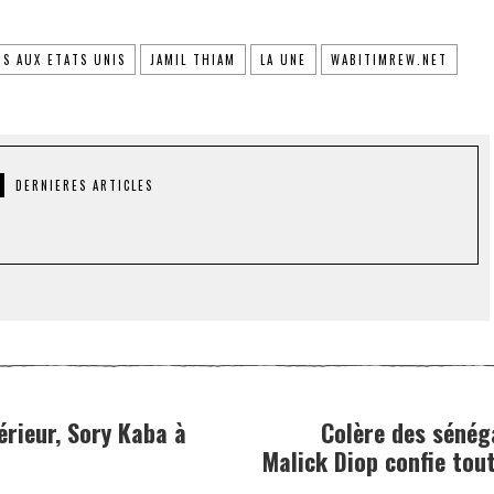
IS AUX ETATS UNIS
JAMIL THIAM
LA UNE
WABITIMREW.NET
DERNIERES ARTICLES
érieur, Sory Kaba à
Colère des sénéga
Malick Diop confie tout