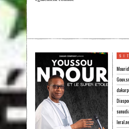
SI
Mourid
Gouv.s
dakarp
Diaspo
sunudi
leral.n