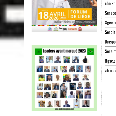
cheikh
Senebe
Sgee.o
Sendia
Diaspo
Senei
Rgsc.c
africa