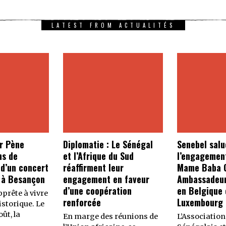
LATEST FROM ACTUALITÉS
r Pène
Diplomatie : Le Sénégal
Senebel salu
ns de
et l’Afrique du Sud
l’engagemen
 d’un concert
réaffirment leur
Mame Baba C
 à Besançon
engagement en faveur
Ambassadeur
d’une coopération
en Belgique 
prête à vivre
renforcée
Luxembourg
storique. Le
ût, la
En marge des réunions de
L’Association