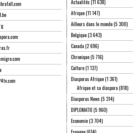
Actualités
(11 638)
ibrafall.com
Afrique
(11 147)
l.be
Ailleurs dans le monde
(5 300)
rg
Belgique
(3 643)
spora.com
Canada
(2 696)
ras.fr
Chronique
(5 716)
mmigre.com
Culture
(1 137)
a
Diasporas Afrique
(1 361)
24tv.com
Afrique et sa diaspora
(818)
Diasporas News
(5 314)
DIPLOMATIE
(5 960)
Economie
(3 704)
Espagne
(614)