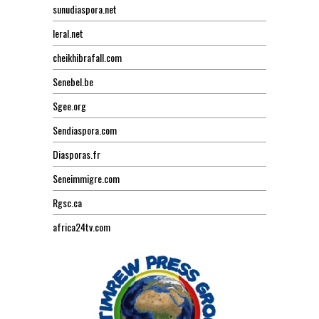
sunudiaspora.net
leral.net
cheikhibrafall.com
Senebel.be
Sgee.org
Sendiaspora.com
Diasporas.fr
Seneimmigre.com
Rgsc.ca
africa24tv.com