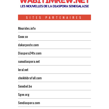
SITES PARTENAIRES
Mourides.info
Gouv.sn
dakarposte.com
Diaspora24tv.com
sunudiaspora.net
leral.net
cheikhibrafall.com
Senebel.be
Sgee.org
Sendiaspora.com