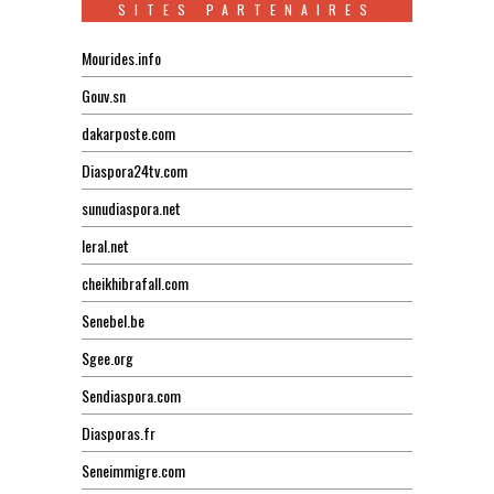
SITES PARTENAIRES
Mourides.info
Gouv.sn
dakarposte.com
Diaspora24tv.com
sunudiaspora.net
leral.net
cheikhibrafall.com
Senebel.be
Sgee.org
Sendiaspora.com
Diasporas.fr
Seneimmigre.com