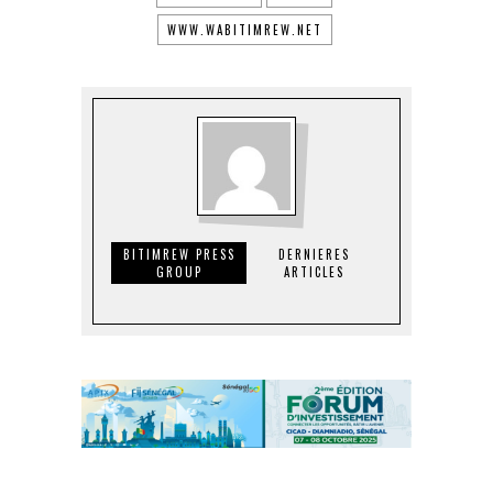
WWW.WABITIMREW.NET
BITIMREW PRESS
DERNIERES
GROUP
ARTICLES