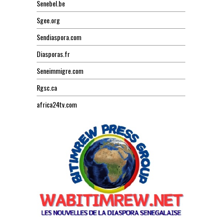
Senebel.be
Sgee.org
Sendiaspora.com
Diasporas.fr
Seneimmigre.com
Rgsc.ca
africa24tv.com