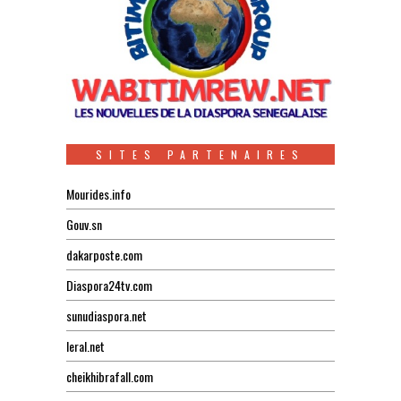
SITES PARTENAIRES
Mourides.info
Gouv.sn
dakarposte.com
Diaspora24tv.com
sunudiaspora.net
leral.net
cheikhibrafall.com